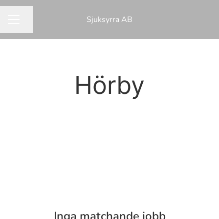
Sjuksyrra AB
Dela sidan
KARRIÄRMENY
Hörby
Inga matchande jobb