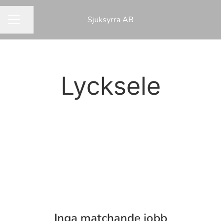
Sjuksyrra AB
Dela sidan
KARRIÄRMENY
Lycksele
Inga matchande jobb