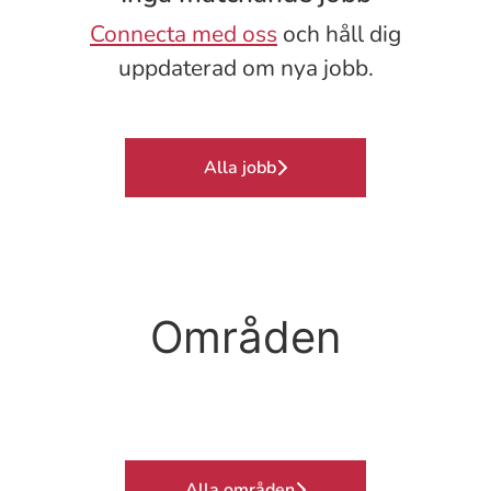
Connecta med oss
och håll dig
uppdaterad om nya jobb.
Alla jobb
Områden
Postop./uppvak.
Ambulans
Dialys
Alla områden