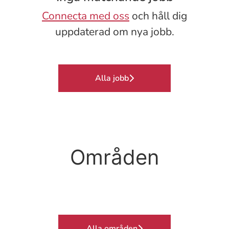
Connecta med oss
och håll dig
uppdaterad om nya jobb.
Alla jobb
Områden
Postop./uppvak.
Ambulans
Dialys
Alla områden