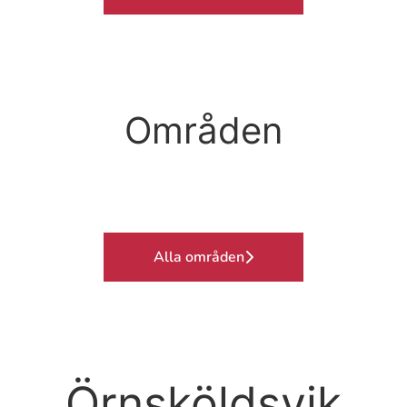
Områden
Postop./uppvak.
Ambulans
Dialys
Alla områden
Örnsköldsvik