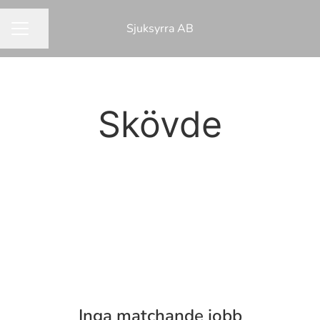
Sjuksyrra AB
Dela sidan
KARRIÄRMENY
Skövde
Inga matchande jobb