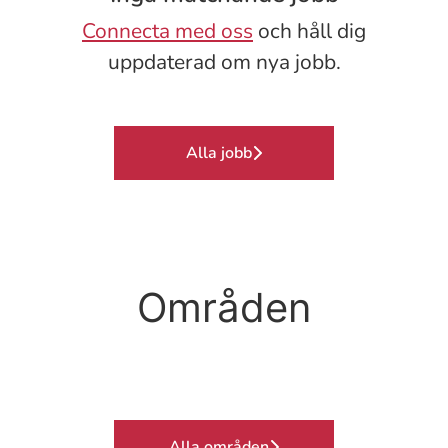
Connecta med oss
och håll dig
uppdaterad om nya jobb.
Alla jobb
Områden
Postop./uppvak.
Ambulans
Dialys
Alla områden